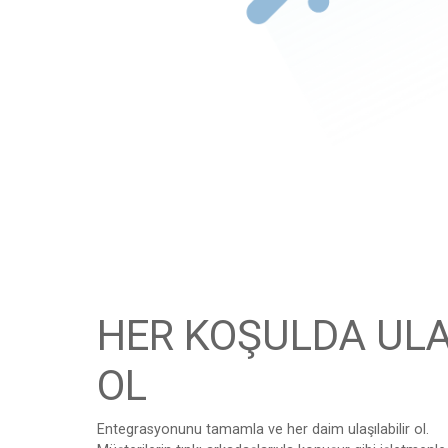
HER KOŞULDA ULA
OL
Entegrasyonunu tamamla ve her daim ulaşılabilir ol.