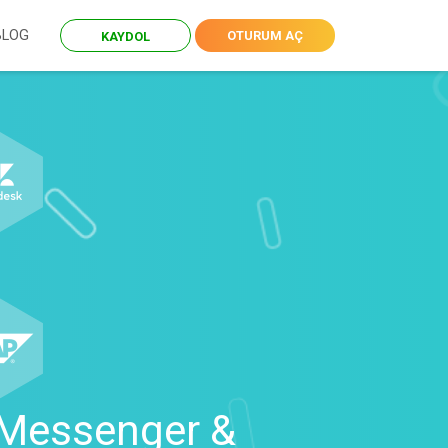
BLOG
OTURUM AÇ
KAYDOL
 Messenger &