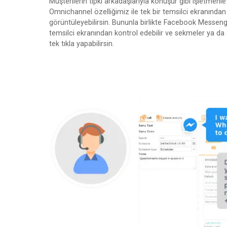
Müşterilerin tıpkı arkadaşlarıyla konuşur gibi işletmenl
Omnichannel özelliğimiz ile tek bir temsilci ekranından 
görüntüleyebilirsin. Bununla birlikte Facebook Messenge
temsilci ekranından kontrol edebilir ve sekmeler ya d
tek tıkla yapabilirsin.