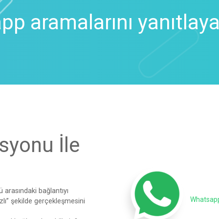
p aramalarını yanıtlayab
yonu İle
 arasındaki bağlantıyı
Whatsapp 
zlı’’ şekilde gerçekleşmesini