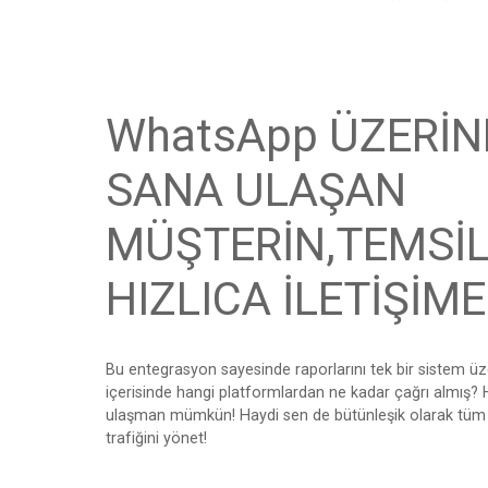
WhatsApp ÜZERİ
SANA ULAŞAN
MÜŞTERİN,TEMSİL
HIZLICA İLETİŞİM
Bu entegrasyon sayesinde raporlarını tek bir sistem üz
içerisinde hangi platformlardan ne kadar çağrı almış? 
ulaşman mümkün! Haydi sen de bütünleşik olarak tüm 
trafiğini yönet!