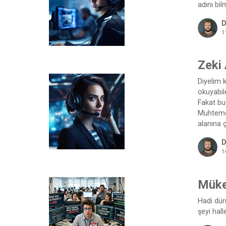
adını bil
D
1
Zeki
Diyelim 
okuyabile
Fakat bu
Muhtemel
alanına ç
D
1
Müke
Hadi dürü
şeyi hall