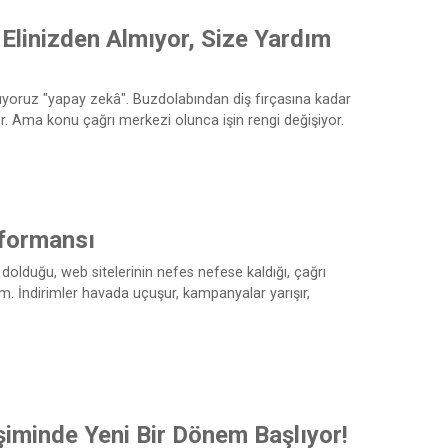
 Elinizden Almıyor, Size Yardım
tıyoruz "yapay zekâ". Buzdolabından diş fırçasına kadar
yor. Ama konu çağrı merkezi olunca işin rengi değişiyor.
rformansı
olduğu, web sitelerinin nefes nefese kaldığı, çağrı
. İndirimler havada uçuşur, kampanyalar yarışır,
iminde Yeni Bir Dönem Başlıyor!