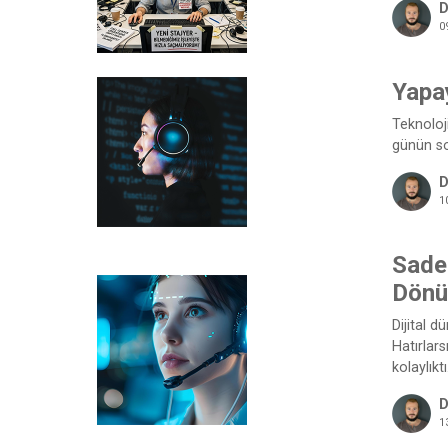
D
0
Yapa
Teknoloj
günün so
D
1
Sadec
Dön
Dijital d
Hatırlar
kolaylık
D
1