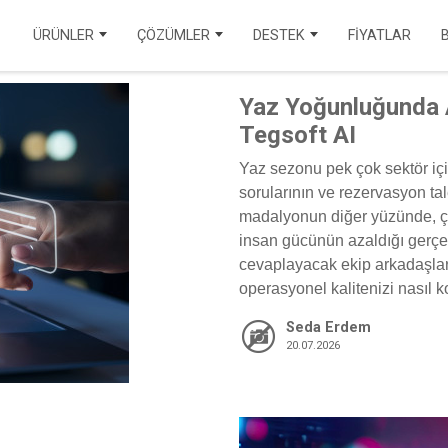
ÜRÜNLER
ÇÖZÜMLER
DESTEK
FİYATLAR
ENDÜSTRİYEL ÇÖZÜMLER
VOICECHANNEL
ENTEGRASYONLAR
Yaz Yoğunluğunda A
SAĞLIK
BELEDİYE
OMNICHANNEL
EĞİTİM MERKEZİ
Tegsoft AI
SİGORTA
EĞİTİM
AICHANNEL
API DOKÜMANLARI
Yaz sezonu pek çok sektör içi
EMLAK
ENERJİ
sorularının ve rezervasyon ta
BİLGİ BANKASI
madalyonun diğer yüzünde, çağ
SEYAHAT VE TURİZM
FİNANS
SSS
insan gücünün azaldığı gerçeği
cevaplayacak ekip arkadaşları
PARTNER BUL
operasyonel kalitenizi nasıl 
İLETİŞİME GEÇ
Seda Erdem
20.07.2026