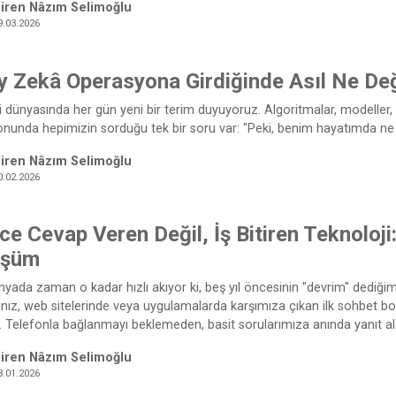
iren Nâzım Selimoğlu
9.03.2026
y Zekâ Operasyona Girdiğinde Asıl Ne Değ
i dünyasında her gün yeni bir terim duyuyoruz. Algoritmalar, modeller,
nunda hepimizin sorduğu tek bir soru var: "Peki, benim hayatımda ne
iren Nâzım Selimoğlu
0.02.2026
e Cevap Veren Değil, İş Bitiren Teknoloji
üşüm
ünyada zaman o kadar hızlı akıyor ki, beş yıl öncesinin "devrim" dediğimiz
sınız, web sitelerinde veya uygulamalarda karşımıza çıkan ilk sohbet bot
tı. Telefonla bağlanmayı beklemeden, basit sorularımıza anında yanıt al
iren Nâzım Selimoğlu
3.01.2026