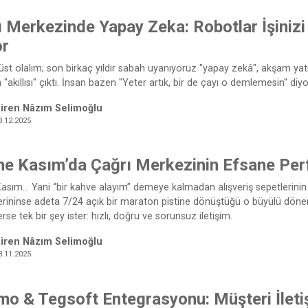
 Merkezinde Yapay Zeka: Robotlar İşinizi
or
üst olalım; son birkaç yıldır sabah uyanıyoruz "yapay zekâ", akşam ya
 "akıllısı" çıktı. İnsan bazen "Yeter artık, bir de çayı o demlemesin" di
iren Nâzım Selimoğlu
3.12.2025
ne Kasım’da Çağrı Merkezinin Efsane Pe
asım… Yani “bir kahve alayım” demeye kalmadan alışveriş sepetlerinin d
rininse adeta 7/24 açık bir maraton pistine dönüştüğü o büyülü dönem
rse tek bir şey ister: hızlı, doğru ve sorunsuz iletişim.
iren Nâzım Selimoğlu
3.11.2025
o & Tegsoft Entegrasyonu: Müşteri İletiş