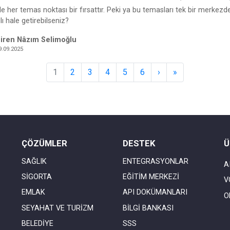
e her temas noktası bir fırsattır. Peki ya bu temasları tek bir merkezde
lı hale getirebilseniz?
iren Nâzım Selimoğlu
9.09.2025
1
2
3
4
5
6
›
»
ÇÖZÜMLER
DESTEK
Ü
SAĞLIK
ENTEGRASYONLAR
A
SİGORTA
EĞİTİM MERKEZİ
V
EMLAK
API DOKÜMANLARI
O
SEYAHAT VE TURİZM
BİLGİ BANKASI
BELEDİYE
SSS