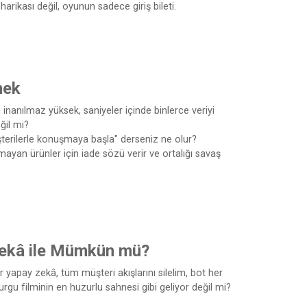
harikası değil, oyunun sadece giriş bileti.
mek
inanılmaz yüksek, saniyeler içinde binlerce veriyi
ğil mi?
üşterilerle konuşmaya başla" derseniz ne olur?
mayan ürünler için iade sözü verir ve ortalığı savaş
ekâ ile Mümkün mü?
r yapay zekâ, tüm müşteri akışlarını silelim, bot her
kurgu filminin en huzurlu sahnesi gibi geliyor değil mi?