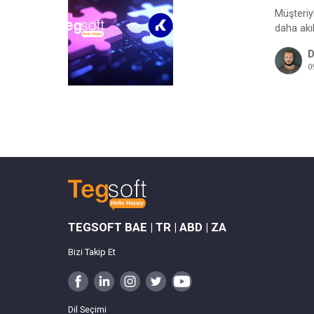
Müşteriyl
daha akıl
D
0
TEGSOFT BAE | TR | ABD | ZA
Bizi Takip Et
Dil Seçimi