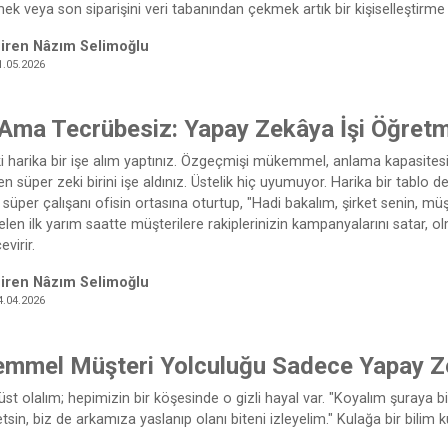
mek veya son siparişini veri tabanından çekmek artık bir kişiselleştirme 
iren Nâzım Selimoğlu
1.05.2026
 Ama Tecrübesiz: Yapay Zekâya İşi Öğret
ki harika bir işe alım yaptınız. Özgeçmişi mükemmel, anlama kapasitesi 
n süper zeki birini işe aldınız. Üstelik hiç uyumuyor. Harika bir tablo de
 süper çalışanı ofisin ortasına oturtup, "Hadi bakalım, şirket senin, m
en ilk yarım saatte müşterilere rakiplerinizin kampanyalarını satar, ol
evirir.
iren Nâzım Selimoğlu
4.04.2026
mmel Müşteri Yolculuğu Sadece Yapay Z
st olalım; hepimizin bir köşesinde o gizli hayal var. "Koyalım şuraya bi
etsin, biz de arkamıza yaslanıp olanı biteni izleyelim." Kulağa bir bilim 