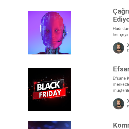
Çağrı
Ediy
Hadi dür
her şeyin
D
1
Efsa
Efsane K
merkezle
müşterile
D
1
Komm